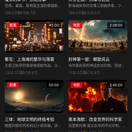
范伟、秦昊、陈明昊主演的悬疑剧，
新海诚执导的灾难三部曲终章，少女
以一桩跨越18年的碎尸案为线索，展
铃芽与闭门师草太一起关闭连接异界
95.0万
9.1
8.7万
89.0万
8.2
9.5万
现东北工业城市在时代变迁中普通人
的门，阻止灾难发生。
的命运。
剧集
45:00
电影
2:28:00
繁花：上海滩的繁华与落寞
封神第一部：朝歌风云
王家卫执导的首部电视剧作品，以上
乌尔善执导的神话史诗巨制，讲述商
海为背景，讲述阿宝在改革开放初期
王殷寿与狐妖妲己勾结，姜子牙携封
320.0万
9
19.8万
135.0万
8
10.8万
的商海沉浮与情感纠葛。胡歌、马伊
神榜下山寻找天下共主的故事。
琍、唐嫣主演。
剧集
50:00
电影
2:45:00
三体：地球文明的终极考验
奥本海默：改变世界的科学家
根据刘慈欣同名科幻小说改编，讲述
克里斯托弗·诺兰执导的传记巨制，讲
人类首次接触外星文明后面临的生存
述"原子弹之父"J·罗伯特·奥本海默的