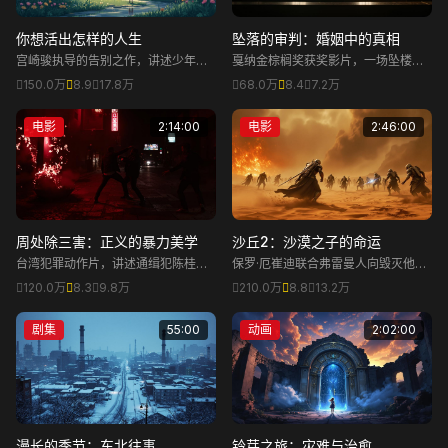
你想活出怎样的人生
坠落的审判：婚姻中的真相
宫崎骏执导的告别之作，讲述少年牧
戛纳金棕榈奖获奖影片，一场坠楼死
真人在母亲去世后，跟随会说话的苍
亡引发的对婚姻关系的审判，桑德拉·
150.0万
8.9
17.8万
68.0万
8.4
7.2万
鹭进入奇幻世界，探寻生命意义的感
惠勒奉献了年度最精彩的表演之一。
人故事。
电影
2:14:00
电影
2:46:00
周处除三害：正义的暴力美学
沙丘2：沙漠之子的命运
台湾犯罪动作片，讲述通缉犯陈桂林
保罗·厄崔迪联合弗雷曼人向毁灭他家
在生命尽头决定效仿古代周处，除掉
族的阴谋者复仇。面对一生挚爱和已
120.0万
8.3
9.8万
210.0万
8.8
13.2万
排名在他前面的两大通缉犯，以此留
知宇宙命运之间的选择，他必须阻止
名。
只有他能预见的恐怖未来。
剧集
55:00
动画
2:02:00
漫长的季节：东北往事
铃芽之旅：灾难与治愈