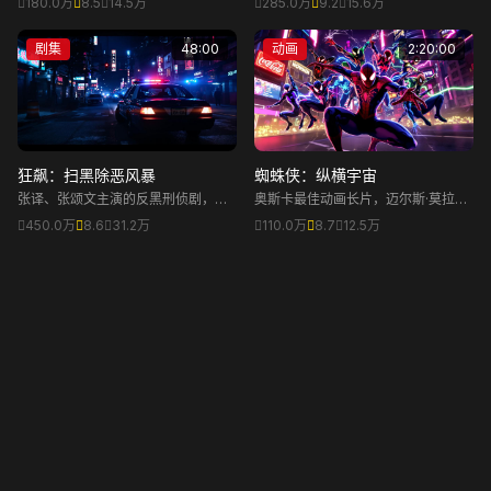
180.0万
8.5
14.5万
285.0万
9.2
15.6万
危机。张鲁一、于和伟、陈瑾主演。
传奇人生与道德困境。基里安·墨菲主
演，横扫奥斯卡七项大奖。
剧集
48:00
动画
2:20:00
狂飙：扫黑除恶风暴
蜘蛛侠：纵横宇宙
张译、张颂文主演的反黑刑侦剧，讲
奥斯卡最佳动画长片，迈尔斯·莫拉莱
述京海市一线刑警安欣与黑恶势力长
斯穿越多元宇宙，与蜘蛛格温和其他
450.0万
8.6
31.2万
110.0万
8.7
12.5万
达20年的正邪较量。
蜘蛛侠联手，对抗威胁所有宇宙的反
派。