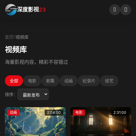
深度影视
23
首页
视频库
视频库
海量影视内容，精彩不容错过
全部
电影
剧集
动画
纪录片
综艺
排序：
动画
2:04:00
电影
2:31:00